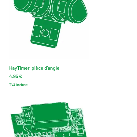
HayTimer, pièce d'angle
Prix
4,95 €
TVA Incluse