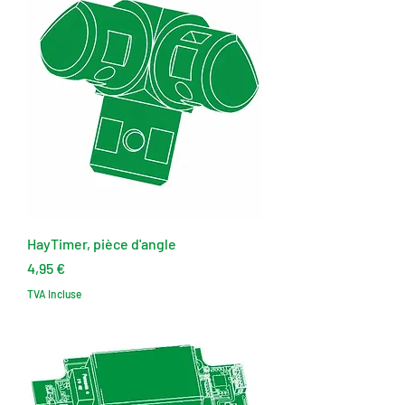
HayTimer, pièce d'angle
Prix
4,95 €
TVA Incluse