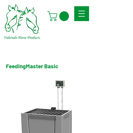
FeedingMaster Basic