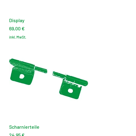
Display
Preis
69,00 €
inkl. MwSt.
Scharnierteile
Preis
24,95 €