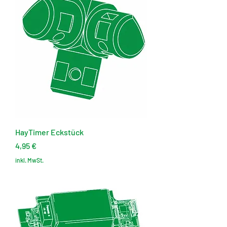
HayTimer Eckstück
Preis
4,95 €
inkl. MwSt.