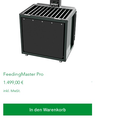
FeedingMaster Pro
FeedingMaster Bas
Preis
Preis
1.499,00 €
995,00 €
inkl. MwSt.
inkl. MwSt.
In den Warenkorb