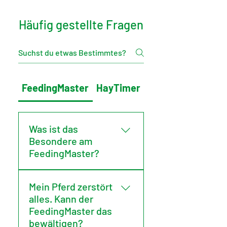
Häufig gestellte Fragen
FeedingMaster
HayTimer
Allgemeines
Was ist das
Besondere am
FeedingMaster?
Kurz gesagt: FeedingMaster
Mein Pferd zerstört
ist das weltweit einzige
alles. Kann der
Fütterungssystem, das die
FeedingMaster das
tägliche Heumenge Ihres
bewältigen?
Pferdes in Hunderte kleiner