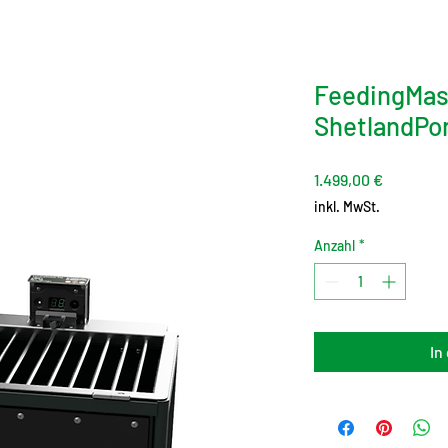
FeedingMas
ShetlandPon
Preis
1.499,00 €
inkl. MwSt.
Anzahl
*
In