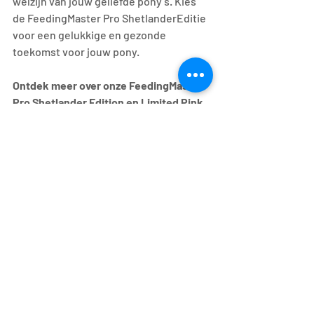
welzijn van jouw geliefde pony’s. Kies 
de FeedingMaster Pro ShetlanderEditie 
voor een gelukkige en gezonde 
toekomst voor jouw pony.
Ontdek meer over onze FeedingMaster 
Pro Shetlander Edition en Limited Pink 
Edition 
hier.
Recente blogposts
Alles weergeven