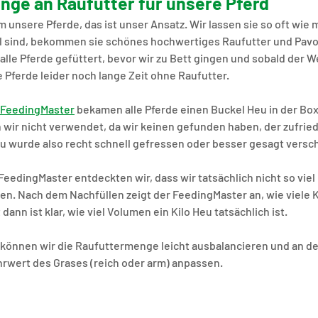
enge an Raufutter für unsere Pferd
unsere Pferde, das ist unser Ansatz. Wir lassen sie so oft wie m
ll sind, bekommen sie schönes hochwertiges Raufutter und Pavo
alle Pferde gefüttert, bevor wir zu Bett gingen und sobald der We
 Pferde leider noch lange Zeit ohne Raufutter.
FeedingMaster
 bekamen alle Pferde einen Buckel Heu in der Box
wir nicht verwendet, da wir keinen gefunden haben, der zufried
eu wurde also recht schnell gefressen oder besser gesagt versc
FeedingMaster entdeckten wir, dass wir tatsächlich nicht so viel
ten. Nach dem Nachfüllen zeigt der FeedingMaster an, wie viele K
ann ist klar, wie viel Volumen ein Kilo Heu tatsächlich ist.
können wir die Raufuttermenge leicht ausbalancieren und an de
wert des Grases (reich oder arm) anpassen.