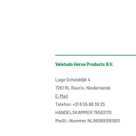
Valetudo Horse Products B.V.
Lage Scheiddijk 4
7261 RL Ruurlo, Niederlande
E-Mail
Telefon: +31 6 55 88 39 25
Total begeistert von den
HANDELSKAMMER 76592170
HayTimers
MwSt.-Nummer NL860691081B01