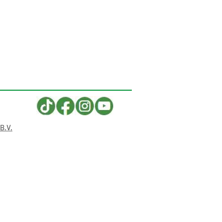
B.V.
ingMaster Pro -
lander Edition, das
ekte
nachtsgeschenk für
en kleinen Kraftprotz!