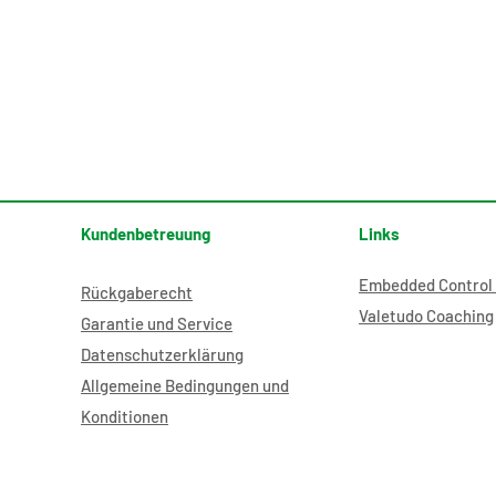
Kundenbetreuung
Links
Embedded Control 
Rückgaberecht
Valetudo Coaching
Garantie und Service
Datenschutzerklärung
Allgemeine Bedingungen und
Der FeedingMaster Pro ist
Feed
wunderbar.
Shet
Konditionen
perf
Weih
dein